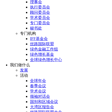
理事会
执行委员会
顾问委员会
学术委员会
专门委员会
秘书处
专门机构
IFF基金会
丝路国际联盟
绿色金融工作组
绿色增长基金
全球绿色增长中心
我们做什么
发展
活动
全球年会
春季会议
学术会议
领袖对话会
国别和区域会议
大湾区报告会