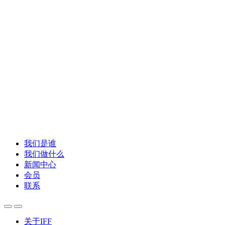
我们是谁
我们做什么
新闻中心
会员
联系
关于IFF