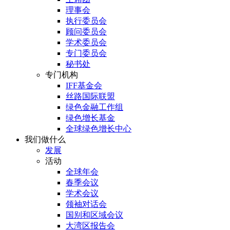
理事会
执行委员会
顾问委员会
学术委员会
专门委员会
秘书处
专门机构
IFF基金会
丝路国际联盟
绿色金融工作组
绿色增长基金
全球绿色增长中心
我们做什么
发展
活动
全球年会
春季会议
学术会议
领袖对话会
国别和区域会议
大湾区报告会