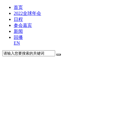
首页
2022全球年会
日程
参会嘉宾
新闻
回播
EN