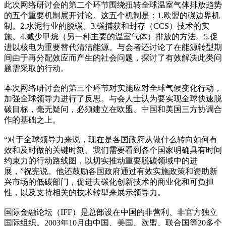
此次网络研讨会的第二个环节围绕扭转全球温室气体排放趋势
的五个重要机制展开讨论。这五个机制是：1.欧盟的碳边界机
制。2.水泥行业的脱碳。3.碳捕获和封存（CCS）技术的实
施。4.减少甲烷（另一种主要的温室气体）排放的方法。5.促
进以核电为重要替代清洁能源。与会者还讨论了在能源转型期
间由于再分配效应而产生的社会问题，探讨了有效解决此类问
题需采取的行动。
本次网络研讨会的第三个环节对实施应对全球气候变化行动，
加强全球领导力进行了反思。与会人士认为要实现全球快速脱
碳目标，毫无疑问，必须建立在欧盟、中国和美国三方协调合
作的基础之上。
“对于全球领导力来说，现在是各国政府从做什么转向如何有
效和及时做的关键时刻。我们需要看到各个国家明确具有时间
约束力的行动路线图，以切实推动重要脱碳领域中的进
展，”祝宪说。他还鼓励各国政府通过有效实施政策和资助新
兴市场的低碳部门，促进去碳化创新技术的商业化和可负担
性，以及支持相关的技术转型来展示领导力。
国际金融论坛（IFF）是总部设在中国的非营利、非官方独立
国际组织。2003年10月由中国、美国、欧盟、联合国等20多个