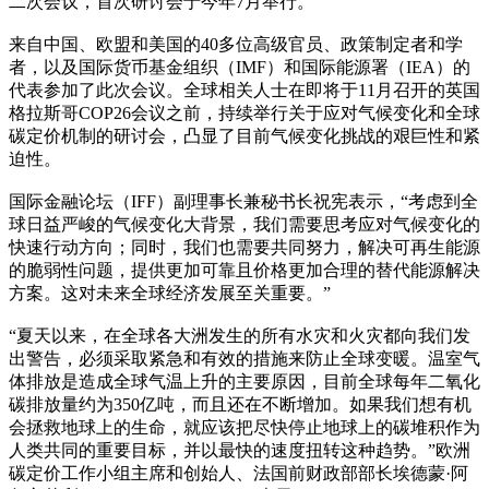
二次会议，首次研讨会于今年7月举行。
来自中国、欧盟和美国的40多位高级官员、政策制定者和学
者，以及国际货币基金组织（IMF）和国际能源署（IEA）的
代表参加了此次会议。全球相关人士在即将于11月召开的英国
格拉斯哥COP26会议之前，持续举行关于应对气候变化和全球
碳定价机制的研讨会，凸显了目前气候变化挑战的艰巨性和紧
迫性。
国际金融论坛（IFF）副理事长兼秘书长祝宪表示，“考虑到全
球日益严峻的气候变化大背景，我们需要思考应对气候变化的
快速行动方向；同时，我们也需要共同努力，解决可再生能源
的脆弱性问题，提供更加可靠且价格更加合理的替代能源解决
方案。这对未来全球经济发展至关重要。”
“夏天以来，在全球各大洲发生的所有水灾和火灾都向我们发
出警告，必须采取紧急和有效的措施来防止全球变暖。温室气
体排放是造成全球气温上升的主要原因，目前全球每年二氧化
碳排放量约为350亿吨，而且还在不断增加。如果我们想有机
会拯救地球上的生命，就应该把尽快停止地球上的碳堆积作为
人类共同的重要目标，并以最快的速度扭转这种趋势。”欧洲
碳定价工作小组主席和创始人、法国前财政部部长埃德蒙·阿