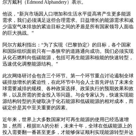
尔方戴利（Edmond Alphandery）表示。
他说，“新兴市场因人口增加和生活水平提高将产生更多能源
需求，我们必须满足这些合理需求。日益增长的能源需求和减
少温室气体排放的紧迫目标之间的矛盾是所有国家领导人面临
的巨大挑战。”
阿尔方戴利指出：“为了实现《巴黎协定》的目标，各个国家
和国际组织面前只有一条狭窄的道路通向成功。我们必须实现
从化石燃料向低碳能源，包括可再生能源和核能的快速转型，
迅速优化调整能源结构。”
此次网络研讨会包含三个环节。第一个环节重点讨论遏制全球
碳排放增长的紧迫性，在此环节中与会人士首先评估了未来全
球需要减排的规模、各种政策选择、政策执行的预期效果和效
率，以及所需的资金投入等问题。与会专家认为，快速实现能
源结构转型的关键取决于化石能源和低碳能源的相对成本，而
碳定价是其中至关重要的因素。
近年来，世界上大多数国家对可再生能源的使用已经迅速增
加，然而，根据IEA的分析，未来十年，全球在低碳能源上的
投入需要翻一番甚至更多，才能够保证顺利实现能源转型并达