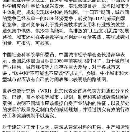
科学研究会理事长仇保兴表示，实现双碳目标，应当以城市为
主体制定、规划实现碳中和的路线图。“十四五”期间，城市间
的竞争已经从单一的GDP经济竞争，转变为GDP与减碳的双
轨竞争。这种竞争有利于提升新技术的应用和行业投资效益，
避免集中供热、供冷等高能耗、高排放的“工业文明思路”发展
路径。城市还可在各类数字技术创新中灵活实践，实现减碳可
测量、可报告、可核实。
中国社会科学院学部委员、中国城市经济学会会长潘家华表
示，全国总体层面目标是2060年前实现“碳中和”，由于城市间
产业结构、城市规模等方面存在巨大差异，对于各城市来
讲，“碳中和”不可能也不应该“齐步走”。乡镇、中小城市和大
型城市都应该有自己的时间表和比较明确的路线图。
世界资源研究所（WRI）北京代表处首席代表方莉通过分享伦
敦、巴黎、哥本哈根等城市，规划、制定和实施减碳路线图的
案例，说明不同城市应该根据自身产业结构的特征，以及所处
的发展阶段量身定制自身的减碳规划，并通过切实有效的行政
分工和奖励机制予以落实。
对于建筑业王元丰认为，建筑从建筑材料的开采、生产和运输