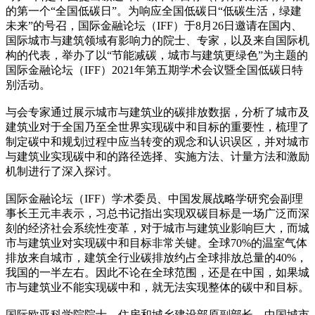
的第一个“全国低碳日”。为响应全国低碳日“低碳生活，绿建
未来”的号召，国际金融论坛（IFF）于8月26日邀请在国内、
国际城市与建筑领域有影响力的院士、专家，以及来自国际机
构的代表，举办了以“节能减碳，城市与建筑更绿色”为主题的
国际金融论坛（IFF）2021年第五期学术会议暨全国低碳日特
别活动。
与会专家通过展示城市与建筑业的碳排放数据，分析了城市及
建筑业对于全国乃至全世界实现碳中和目标的重要性，梳理了
制定碳中和规划过程中应当转变的观念和认识误区，并对城市
与建筑业实现碳中和的路径选择、实施方法、计量方法和激励
机制进行了深入探讨。
国际金融论坛（IFF）学术委员、中国发展战略学研究会副理
事长王元丰表示，习总书记指出实现双碳目标是一场广泛而深
刻的经济社会系统性变革，对于城市与建筑业影响巨大，而城
市与建筑业对实现碳中和目标非常关键。全球70%的温室气体
排放来自城市，建筑全行业碳排放约占全球排放总量的40%，
我国的一半左右。因此不论在全球范围，还是在中国，如果城
市与建筑业不能实现碳中和，就无法实现整体的碳中和目标。
国际欧亚科学院院士、住房和城乡建设部原副部长、中国城市