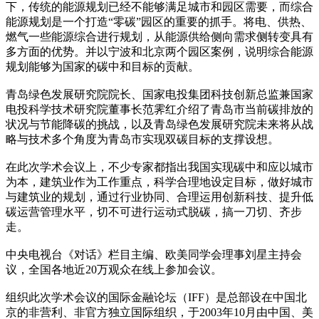
下，传统的能源规划已经不能够满足城市和园区需要，而综合
能源规划是一个打造“零碳”园区的重要的抓手。将电、供热、
燃气一些能源综合进行规划，从能源供给侧向需求侧转变具有
多方面的优势。并以宁波和北京两个园区案例，说明综合能源
规划能够为国家的碳中和目标的贡献。
青岛绿色发展研究院院长、国家电投集团科技创新总监兼国家
电投科学技术研究院董事长范霁红介绍了青岛市当前碳排放的
状况与节能降碳的挑战，以及青岛绿色发展研究院未来将从战
略与技术多个角度为青岛市实现双碳目标的支撑设想。
在此次学术会议上，不少专家都指出我国实现碳中和应以城市
为本，建筑业作为工作重点，科学合理地设定目标，做好城市
与建筑业的规划，通过行业协同、合理运用创新科技、提升低
碳运营管理水平，切不可进行运动式脱碳，搞一刀切、齐步
走。
中央电视台《对话》栏目主编、欧美同学会理事刘星主持会
议，全国各地近20万观众在线上参加会议。
组织此次学术会议的国际金融论坛（IFF）是总部设在中国北
京的非营利、非官方独立国际组织，于2003年10月由中国、美