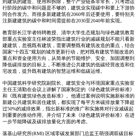
到建筑的建造、使用和拆除，整个产业链条非常长，只考虑运
行阶段的碳中和问题是不够的，建筑业实现碳中和要上下游协
同合作发力。而很多新建建筑在2060年后还要使用，要特别关
注新建建筑的碳中和时间需提前在2030至2040年前实现。
教育部长江学者特聘教授、清华大学生态规划与绿色建筑教育
部重点实验室主任林波荣指出建筑行业的减碳规划不能只看新
建建筑，忽视既有建筑，需要调整既有建筑改造的重点，结合
国家“十四五”规划的城市更新行动，把对既有建筑节能改造的
重点和资金使用方向，从简单的节能维护、安全、加固调整到
降低碳排放的目标上，不断推进公共建筑的低碳经营改造和住
宅改造，提升既有建筑的智慧运维和低碳运维。
中国建筑科学研究院副院长、建筑安全与环境国家重点实验室
主任王清勤在会议上讲解了国家制定的《绿色建筑评价标准》
和《既有建筑绿色改造标准》。他通过案例说明实施新标准的
新建公共建筑和居住建筑，都实现了每平方米碳排放量下降超
过50%的减排效果，指出新标准的推广和实施将对行业减碳起
到重要的推动作用。并介绍了未来《绿色建筑评价标准》在进
一步节能降碳及碳排放量化方面的考虑。
落基山研究所(RMI) 区域零碳发展部门总监王萌强调双碳目标