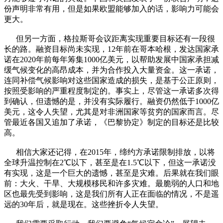
份声明非常有用，但是如果欧盟能够加入的话，影响力可能会
更大。
但另一方面，格拉斯哥会议距离实现重要目标还有一段很
长的路。融资目标尚未实现，12年前在哥本哈根，发达国家承
诺在2020年前每年筹集1000亿美元，以帮助发展中国家承担减
缓气候变化的高昂成本，并为合作投入大量资金。这一承诺，
连同补偿气候影响对这些国家造成的损失，是基于公正原则，
按照受影响的严重程度制定的。事实上，尽管这一承诺多次得
到确认，但遗憾的是，并没有实际履行。融资仍然低于1000亿
美元，这令人失望，尤其是对非洲国家等贫穷的国家而言。尽
管最近各国又追加了承诺，《巴黎协定》制定的目标还是比较
高。
相信大家还记得，在2015年，缔约方承诺限制排放，以将
全球升温控制在2℃以下，甚至是在1.5℃以下，但这一承诺没
有实现，这是一个巨大的遗憾，甚至是灾难。后果就在我们眼
前：大火、干旱、大规模移民和许多灾难。最脆弱的人口和地
区也最先受到影响，这是我们所有人正在面临的情况，不是遥
远的30年后，就是现在。这些挫折令人失望。