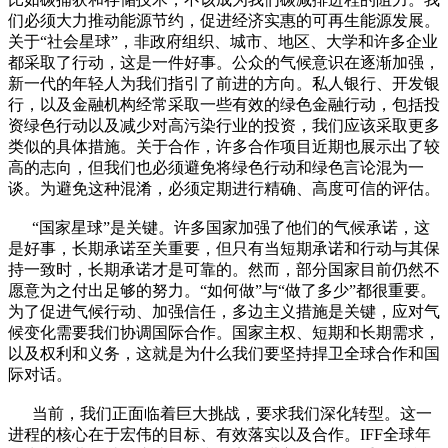
们必须大力推动能源节约，促进经济实惠的可再生能源发展。
关于“社会星球”，非政府组织、城市、地区、大学和许多企业
都采取了行动，这是一件好事。公众的气候意识在逐渐加强，
新一代的年轻人为我们指引了前进的方向。私人银行、开发银
行，以及金融机构经常采取一些有效的绿色金融行动，包括投
资绿色行动以及减少对高污染行业的投资，我们应该采取更多
类似的具体措施。关于合作，许多合作项目近期也展示出了较
高的志向，但我们也必须避免将绿色行动和绿色言论混为一
谈。为避免这种混淆，必须定期进行精确、高度可信的评估。
“国家星球”是关键。许多国家加强了他们的气候承诺，这
是好事，长期承诺至关重要，但只有当短期承诺和行动与其保
持一致时，长期承诺才是可靠的。然而，部分国家目前仍然不
愿意为之付出足够的努力。“如何做”与“做了多少”都很重要。
为了促进气候行动、加强信任，多边主义措施是关键，应对气
候变化需要我们协调国际合作。国家主权、短期和长期需求，
以及权利和义务，这就是为什么我们要坚持捍卫全球合作和国
际对话。
当前，我们正面临着巨大挑战，要求我们深化转型。这一
进程的核心在于宏伟的目标、有效落实以及合作。IFF全球年