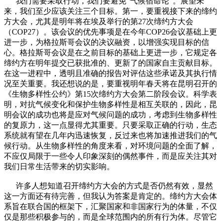
我们需要采取行动，我们要避免“气候宿命论”。展望未
来，我们至少应该关注三个目标。第一，要重视接下来的缔约
方大会，尤其是明年将在埃及举行的第27次缔约方大会
（COP27）。该会议的优先事项是在今年COP26会议基础上更
进一步，为格拉斯哥会议的决议融资，以增强实现目标的信
心。格拉斯哥会议是在之前目标的基础上更进一步，它规定各
缔约方在明年提交已获批准的、更新了的国家自主贡献目标。
在这一进程中，透明且准确的报告对评估这些承诺及其执行情
况至关重要。我还想说的是，要重视明年春天将在昆明召开的
《生物多样性公约》第15次缔约方大会第二阶段会议。科学表
明，对抗气候变化和保护生物多样性是相互关联的，因此，昆
明会议的成功也将是应对气候问题的成功，考虑到生物多样性
的复原力，这一点显得尤其重要。只要采取正确的行动，生态
系统就有望在几年内迅速恢复，反过来也将加速推进我们的气
候行动。从生物多样性的角度来看，对环境问题的全面了解，
不应仅局限于一些令人印象深刻的偶然事件，而是应关注其对
我们日常生活带来的切实影响。
许多人想知道召开缔约方大会的方式是否仍然有效，显然
这一方面还有待完善，但我认为答案是肯定的。缔约方大会体
系旨在联合国的框架下，汇聚国家和非国家行为的体量，不仅
仅是那些积极参与的，而是全球范围内的所有行为体。尽管它