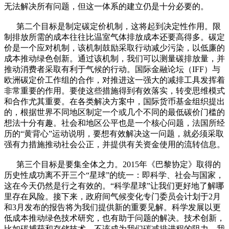
无法解决所有问题，但这一体系的建立仍是十分必要的。
第二个目标是制定碳定价机制，这将起到决定性作用。限
制排放所需的成本往往比温室气体排放成本还要高得多。碳定
价是一个应对机制，该机制鼓励采取行动减少污染，以低廉的
成本推动绿色创新。通过该机制，我们可以测量碳排放量，并
推动消费者采取有利于气候的行动。国际金融论坛（IFF）与
欧洲碳定价工作组的合作，对推进这一强大的减排工具发挥着
非常重要的作用。要使这些措施得到有效落实，转变思维模式
和合作尤其重要。在各类解决方案中，国际货币基金组织提出
的，根据世界不同地区制定一个或几个不同的最低碳价门槛的
想法十分有趣。社会和地区公平也是一个核心问题，法国所经
历的“黄背心”运动说明，要想有效解决这一问题，就必须采取
强有力措施推动社会公正，并提供有关资金使用的流转信息。
第三个目标是要集全体之力。2015年《巴黎协定》取得的
历史性成功离不开三个“星球”的统一：即科学、社会与国家，
这在今天仍然是行之有效的。“科学星球”让我们更好地了解哪
里存在风险。接下来，政府间气候变化专门委员会计划于2月
和3月发布的报告将为我们提供新的重要见解。科学发展以更
低成本推动绿色技术研究，也有助于问题的解决。技术创新，
比如碳捕获和存储技术，不该成为我们碳减排进程的阻力。我