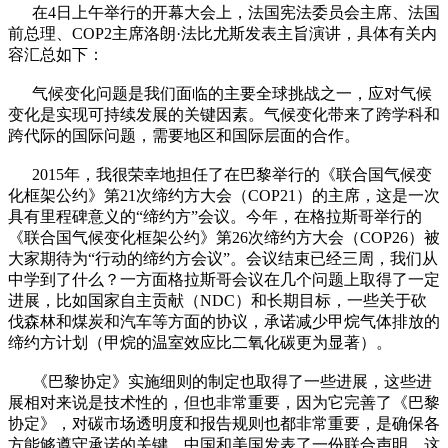
在4日上午举行的开幕大会上，法国宪法委员会主席、法国
前总理、COP2主席洛朗·法比尤斯发表主旨演讲，具体有关内
容汇总如下：
气候变化问题是我们面临的主要全球挑战之一，应对气候
变化是实现可持续发展的关键因素。气候变化带来了跨学科和
跨代际的国际问题，需要地区和国际层面的合作。
2015年，我很荣幸地担任了在巴黎举行的《联合国气候变
化框架公约》第21次缔约方大会（COP21）的主席，这是一次
具有里程碑意义的“缔约方”会议。今年，在格拉斯哥举行的
《联合国气候变化框架公约》第26次缔约方大会（COP26）被
大家期待为“行动的缔约方会议”。会议结束已经三周，我们从
中学到了什么？一方面格拉斯哥会议在几个问题上取得了一定
进展，比如国家自主贡献（NDC）和长期目标，一些关于砍
伐森林和煤炭和汽车等方面的协议，承诺减少甲烷气体排放的
缔约方计划（甲烷的温室效应比二氧化碳更为显著）。
《巴黎协定》实施细则的制定也取得了一些进展，这些进
展相对来说是技术性的，但也非常重要，因为它完善了《巴黎
协定》，对碳市场透明度和报告规则也都非常重要，是确保各
方能够遵守承诺的关键。中国和美国发表了一份联合声明，这