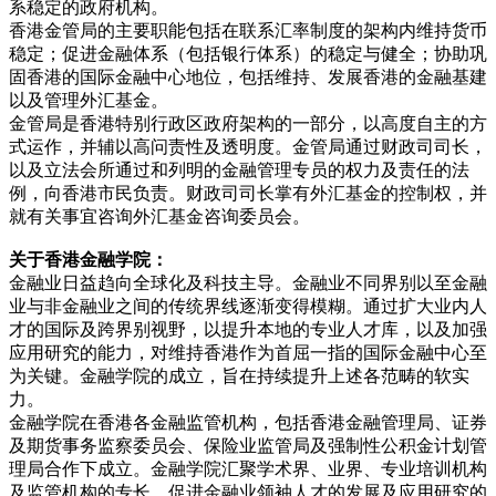
系稳定的政府机构。
香港金管局的主要职能包括在联系汇率制度的架构内维持货币
稳定；促进金融体系（包括银行体系）的稳定与健全；协助巩
固香港的国际金融中心地位，包括维持、发展香港的金融基建
以及管理外汇基金。
金管局是香港特别行政区政府架构的一部分，以高度自主的方
式运作，并辅以高问责性及透明度。金管局通过财政司司长，
以及立法会所通过和列明的金融管理专员的权力及责任的法
例，向香港市民负责。财政司司长掌有外汇基金的控制权，并
就有关事宜咨询外汇基金咨询委员会。
关于香港金融学院：
金融业日益趋向全球化及科技主导。金融业不同界别以至金融
业与非金融业之间的传统界线逐渐变得模糊。通过扩大业内人
才的国际及跨界别视野，以提升本地的专业人才库，以及加强
应用研究的能力，对维持香港作为首屈一指的国际金融中心至
为关键。金融学院的成立，旨在持续提升上述各范畴的软实
力。
金融学院在香港各金融监管机构，包括香港金融管理局、证券
及期货事务监察委员会、保险业监管局及强制性公积金计划管
理局合作下成立。金融学院汇聚学术界、业界、专业培训机构
及监管机构的专长，促进金融业领袖人才的发展及应用研究的