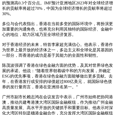
的预测高0.3个百分点。IMF预计亚洲地区2023年对全球经济增
长的贡献率将超过70%，中国为全球经济增长的贡献率将超过
30%。
多位与会代表指出，香港在当前多变的国际环境中，将扮演更
加重要的沟通角色，也将充分利用其独特的国际经济、金融中
心的地位，助力区域乃至全球经济复苏。
对于香港经济的未来，特首李家超充满信心。他表示，香港作
为世界上最开放的经济体之一，多边主义和全球化是其基因的
一部分，而香港的成功是基于其能力的全面性和韧性。
陈茂波强调了香港在绿色金融方面的优势，及其对世界绿色发
展的承诺。他说：“随着世界朝着碳中和的方向发展，并确定
ESG的优先事项，香港在绿色金融方面能够做出更多贡献。去
年，在香港发行或安排的绿债超过800亿美元， 就国际绿色债
券的发行量而言，香港在亚洲排名第一。”
广州市副市长赖志鸿在会议发言中表示，广州市始终把协同港
澳，推动共建粤港澳大湾区国际金融枢纽，作为推动广州金融
高质量发展、高水平开放的关键抓手和重要目标。他表示对深
化大湾区特别是穗港金融合作，充分发挥大湾区国际金融枢纽