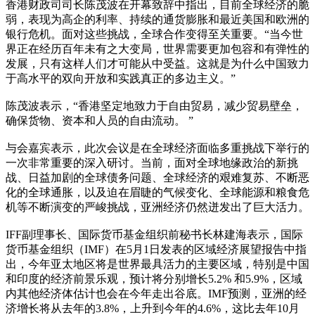
香港财政司司长陈茂波在开幕致辞中指出，目前全球经济的脆
弱，表现为高企的利率、持续的通货膨胀和最近美国和欧洲的
银行危机。面对这些挑战，全球合作变得至关重要。“当今世
界正在经历百年未有之大变局，世界需要更加包容和有弹性的
发展，只有这样人们才可能从中受益。这就是为什么中国致力
于高水平的双向开放和实践真正的多边主义。”
陈茂波表示，“香港坚定地致力于自由贸易，减少贸易壁垒，
确保货物、资本和人员的自由流动。 ”
与会嘉宾表示，此次会议是在全球经济面临多重挑战下举行的
一次非常重要的深入研讨。当前，面对全球地缘政治的新挑
战、日益加剧的全球债务问题、全球经济的艰难复苏、不断恶
化的全球通胀，以及迫在眉睫的气候变化、全球能源和粮食危
机等不断演变的严峻挑战，亚洲经济仍然迸发出了巨大活力。
IFF副理事长、国际货币基金组织前秘书长林建海表示，国际
货币基金组织（IMF）在5月1日发表的区域经济展望报告中指
出，今年亚太地区将是世界最具活力的主要区域，特别是中国
和印度的经济前景乐观，预计将分别增长5.2% 和5.9%，区域
内其他经济体估计也会在今年走出谷底。IMF预测，亚洲的经
济增长将从去年的3.8%，上升到今年的4.6%，这比去年10月