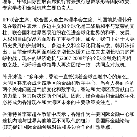
理事、中银国际控股首席执行官兼执行总裁李彤等国际政要、
专家学者和金融机构主要负责人。
IFF联合主席、联合国大会主席理事会主席、韩国前总理韩升
洙在致辞中表示，多边主义和全球化是二战后和平与繁荣的支
柱。联合国和世界贸易组织在促进全球化世界的和平、发展、
人权和自由贸易方面发挥了重要作用。如今，我们正处于人类
历史发展的关键时刻，多边主义和全球化日渐式微。韩升洙指
出，目前全球共同面对经济增长放缓并正在失去增长动力的严
峻挑战，现在的经济危机与2007-2008年的全球金融危机有相
似之处。他呼吁全球领导人再次团结一致，共同应对危机。
韩升洙说：“多年来，香港一直扮演着全球金融中心的角色。
大湾区将来会成为该地区的金融和数字中心。当今人类面临的
两个关键问题是气候变化和数字化，香港和大湾区应贡献自己
的力量，努力解决这两个问题。因此，绿色金融和金融数字化
必将成为香港现在和大湾区未来的主要政策关注点。”
香港特首李家超在致辞中表示，香港作为主要国际金融中心和
连接内地与世界其他地区不可取代的纽带，是国际金融论坛
(IFF)促进国际金融领域对话和多边合作的理想地点。