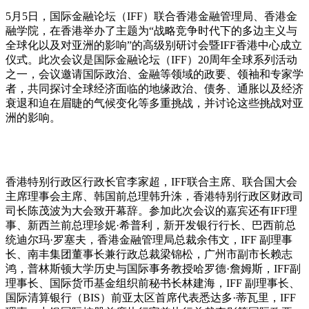
5月5日，国际金融论坛（IFF）联合香港金融管理局、香港金
融学院，在香港举办了主题为“战略竞争时代下的多边主义与
全球化以及对亚洲的影响”的高级别研讨会暨IFF香港中心成立
仪式。此次会议是国际金融论坛（IFF）20周年全球系列活动
之一，会议邀请国际政治、金融等领域的政要、领袖和专家学
者，共同探讨全球经济面临的地缘政治、债务、通胀以及经济
衰退和迫在眉睫的气候变化等多重挑战，并讨论这些挑战对亚
洲的影响。
香港特别行政区行政长官李家超，IFF联合主席、联合国大会
主席理事会主席、韩国前总理韩升洙，香港特别行政区财政司
司长陈茂波为大会致开幕辞。参加此次会议的嘉宾还有IFF理
事、新西兰前总理珍妮·希普利，新开发银行行长、巴西前总
统迪尔玛·罗塞夫，香港金融管理局总裁余伟文，IFF 副理事
长、南丰集团董事长兼行政总裁梁锦松，广州市副市长赖志
鸿，普林斯顿大学历史与国际事务教授哈罗德·詹姆斯，IFF副
理事长、国际货币基金组织前秘书长林建海，IFF 副理事长、
国际清算银行（BIS）前亚太区首席代表悉达多·蒂瓦里，IFF