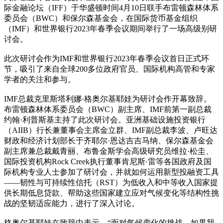
际金融论坛（IFF）于华盛顿时间4月10日联手布雷顿森林体系
委员会（BWC）和保尔森基金会，在国际货币基金组织
（IMF）和世界银行2023年春季会议期间举行了一场高级别研
讨会。
此次研讨会作为IMF和世界银行2023年春季会议首日正式环
节，吸引了来自全球200多位政府官员、国际机构高管和专家
学者的关注和参与。
IMF总裁克里斯塔利娜·格奥尔基耶娃为研讨会作开幕致辞。
布雷顿森林体系委员会（BWC）副主席、IMF前第一副总裁
约翰·利普斯基主持了此次研讨会。亚洲基础设施投资银行
（AIIB）行长兼董事会主席金立群、IMF副总裁李波、卢旺达
财政和经济计划部长于齐耶尔·恩达吉吉马纳、保尔森基金会
副主席兼总裁戴青丽、布鲁金斯学会高级研究员维拉·松圭、
国际投资机构Rock Creek执行董事肯尼斯·雷等各国政府及国
际机构专业人士参加了研讨会，并就如何运用新型投融资工具
——韧性与可持续性信托（RST）为低收入和中等收入国家提
供长期低息贷款、帮助这些国家建立应对气候变化等结构性挑
战的坚韧适应能力，进行了深入讨论。
格奥尔基耶娃在致辞中表示，“面对气候变化的挑战，如果我