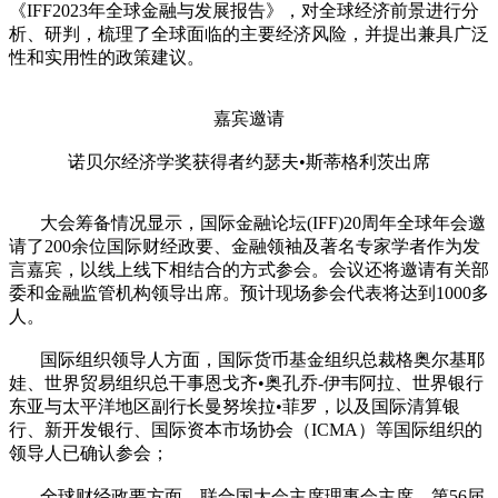
《IFF2023年全球金融与发展报告》，对全球经济前景进行分
析、研判，梳理了全球面临的主要经济风险，并提出兼具广泛
性和实用性的政策建议。
嘉宾邀请
诺贝尔经济学奖获得者约瑟夫•斯蒂格利茨出席
大会筹备情况显示，国际金融论坛(IFF)20周年全球年会邀
请了200余位国际财经政要、金融领袖及著名专家学者作为发
言嘉宾，以线上线下相结合的方式参会。会议还将邀请有关部
委和金融监管机构领导出席。预计现场参会代表将达到1000多
人。
国际组织领导人方面，国际货币基金组织总裁格奥尔基耶
娃、世界贸易组织总干事恩戈齐•奥孔乔-伊韦阿拉、世界银行
东亚与太平洋地区副行长曼努埃拉•菲罗，以及国际清算银
行、新开发银行、国际资本市场协会（ICMA）等国际组织的
领导人已确认参会；
全球财经政要方面，联合国大会主席理事会主席、第56届