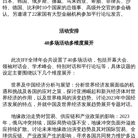
日本、韩国、俄罗斯、挪威、马来西亚、希腊、菲律宾、沙
特、德国、比利时10个国家的总领事、高级外交官的参会确
认。另邀请了22家国有大型金融机构参加平行论坛发言。
活动安排
40多场活动多维度展开
此次IFF全球年会共设置了40多场活动，包括开幕大会、
领袖对话会、学术峰会、特别对话和平行论坛等，具体议题的
设定主要围绕以下几个维度展开：
世界及中国经济分析与展望：分析世界经济发展面临的机
遇和挑战及各国的应对之策，探讨亚洲崛起和新兴经济体对世
界经济的作用，以及世界格局的演变趋势。讨论2023年中国经
济发展的特点，并就中国及世界经济发展趋势展开专题对话。
地缘政治走势对贸易、供应链和产业政策的影响：2023
年，俄乌冲突持续，国际局势动荡不安，地缘冲突负面外溢效
应持续扩散。讨论未来地缘政治演变趋势及其对国际贸易、全
球供应链、产业政策产生的影响，寻求各国共同努力维护多边