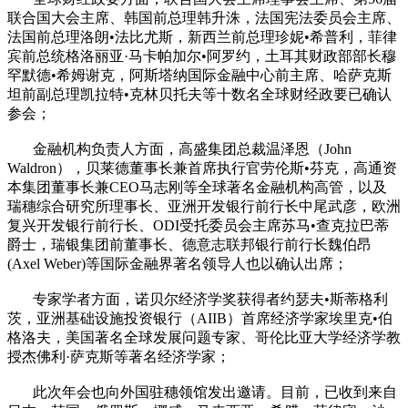
联合国大会主席、韩国前总理韩升洙，法国宪法委员会主席、
法国前总理洛朗•法比尤斯，新西兰前总理珍妮•希普利，菲律
宾前总统格洛丽亚·马卡帕加尔•阿罗约，土耳其财政部部长穆
罕默德•希姆谢克，阿斯塔纳国际金融中心前主席、哈萨克斯
坦前副总理凯拉特•克林贝托夫等十数名全球财经政要已确认
参会；
金融机构负责人方面，高盛集团总裁温泽恩（John
Waldron），贝莱德董事长兼首席执行官劳伦斯•芬克，高通资
本集团董事长兼CEO马志刚等全球著名金融机构高管，以及
瑞穗综合研究所理事长、亚洲开发银行前行长中尾武彦，欧洲
复兴开发银行前行长、ODI受托委员会主席苏马•查克拉巴蒂
爵士，瑞银集团前董事长、德意志联邦银行前行长魏伯昂
(Axel Weber)等国际金融界著名领导人也以确认出席；
专家学者方面，诺贝尔经济学奖获得者约瑟夫•斯蒂格利
茨，亚洲基础设施投资银行（AIIB）首席经济学家埃里克•伯
格洛夫，美国著名全球发展问题专家、哥伦比亚大学经济学教
授杰佛利·萨克斯等著名经济学家；
此次年会也向外国驻穗领馆发出邀请。目前，已收到来自