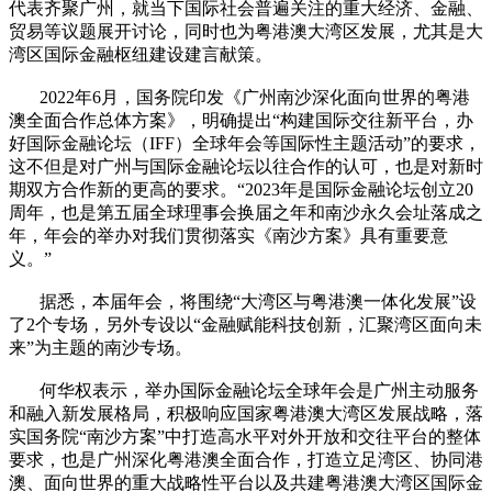
代表齐聚广州，就当下国际社会普遍关注的重大经济、金融、
贸易等议题展开讨论，同时也为粤港澳大湾区发展，尤其是大
湾区国际金融枢纽建设建言献策。
2022年6月，国务院印发《广州南沙深化面向世界的粤港
澳全面合作总体方案》，明确提出“构建国际交往新平台，办
好国际金融论坛（IFF）全球年会等国际性主题活动”的要求，
这不但是对广州与国际金融论坛以往合作的认可，也是对新时
期双方合作新的更高的要求。“2023年是国际金融论坛创立20
周年，也是第五届全球理事会换届之年和南沙永久会址落成之
年，年会的举办对我们贯彻落实《南沙方案》具有重要意
义。”
据悉，本届年会，将围绕“大湾区与粤港澳一体化发展”设
了2个专场，另外专设以“金融赋能科技创新，汇聚湾区面向未
来”为主题的南沙专场。
何华权表示，举办国际金融论坛全球年会是广州主动服务
和融入新发展格局，积极响应国家粤港澳大湾区发展战略，落
实国务院“南沙方案”中打造高水平对外开放和交往平台的整体
要求，也是广州深化粤港澳全面合作，打造立足湾区、协同港
澳、面向世界的重大战略性平台以及共建粤港澳大湾区国际金