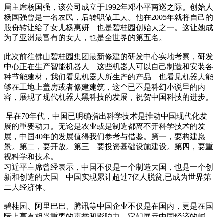
局主席杨国强，该公司成立于1992年邓小平南巡之际。创始人
杨国强曾是一名农民，后转职做工人。他在2005年就将自己的
股份转让给了女儿杨惠妍，也是碧桂园创始人之一。这让她成
为了亚洲最富有的女人，也是全世界的第五名。
此次前往佛山碧桂园集团最新修建的研发中心实地考察，研发
中心正在生产智能机器人，这些机器人可以自己制造和安装各
种节能建材，我们看见机器人所生产的产品，也看见机器人能
够在工地上盖房或者修建建筑，这个已不是科幻小说里的内
容，展现了现代机器人黑科技的发展，祝贺中国科技的进步。
早在70年代，中国已明确指出科学技术是推动中国现代化发
展的重要动力。无论是农业或是制造都离不开科学技术的发
展，中国40年的发展值得我们参考与借鉴。第一，要构建愿
景。第二，要开放。第三，要投资基础设施建设。第四，要重
视科学和技术。
习近平主席曾经表示，中国不仅是一个制造大国，也是一个创
新和创造的大国，中国实现累计超过7亿人脱贫,已成为世界第
二大经济体。
碧桂园、阿里巴巴、腾讯等中国企业不仅是在国内，更是在国
际上享有相当重要的声誉和影响力。它们展示中国经济的崛