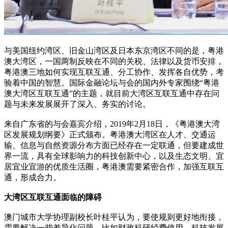
与美国纽约湾区、旧金山湾区及日本东京湾区不同的是，粤港
澳大湾区，一国两制反映在不同的关税、法律以及货币安排，
粤港澳三地如何实现互联互通、分工协作、发挥各自优势，考
验着中国的智慧。国际金融论坛与会的国内外专家围绕“粤港
澳大湾区互联互通”的主题，就目前大湾区互联互通中存在问
题与未来发展展开了深入、务实的讨论。
来自广东省的与会嘉宾介绍，2019年2月18日，《粤港澳大湾
区发展规划纲要》正式颁布。粤港澳大湾区在人才、交通运
输、信息与自然资源分布方面已经存在一定联通，但要建成世
界一流，具有全球影响力的科技创新中心，以及生态文明、宜
居宜业宜游的优质生活圈，粤港澳需要紧密合作，加强互联互
通，形成合力。
大湾区互联互通面临的障碍
澳门城市大学协理副校长叶桂平认为，要使规则更好地衔接，
需要解决一些差异化问题。比如财政科研经费使用、科技发展