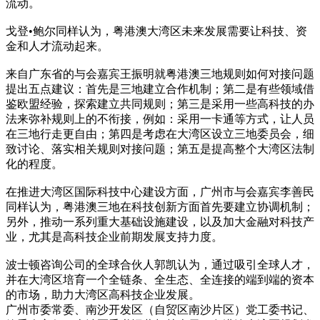
流动。
戈登•鲍尔同样认为，粤港澳大湾区未来发展需要让科技、资
金和人才流动起来。
来自广东省的与会嘉宾王振明就粤港澳三地规则如何对接问题
提出五点建议：首先是三地建立合作机制；第二是有些领域借
鉴欧盟经验，探索建立共同规则；第三是采用一些高科技的办
法来弥补规则上的不衔接，例如：采用一卡通等方式，让人员
在三地行走更自由；第四是考虑在大湾区设立三地委员会，细
致讨论、落实相关规则对接问题；第五是提高整个大湾区法制
化的程度。
在推进大湾区国际科技中心建设方面，广州市与会嘉宾李善民
同样认为，粤港澳三地在科技创新方面首先要建立协调机制；
另外，推动一系列重大基础设施建设，以及加大金融对科技产
业，尤其是高科技企业前期发展支持力度。
波士顿咨询公司的全球合伙人郭凯认为，通过吸引全球人才，
并在大湾区培育一个全链条、全生态、全连接的端到端的资本
的市场，助力大湾区高科技企业发展。
广州市委常委、南沙开发区（自贸区南沙片区）党工委书记、