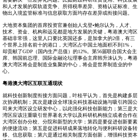
和人才发展的双轨道竞争、所得税率差异、资格认证标准、生
物出入境监管标准与信息获取方面均存在差异或衔接问题。
大地资本集团的首席投资官兼创始人戈登•鲍尔认为，人才、
技术、资金、机构和远见都是地方发展的关键，粤港澳大湾区
基础非常强，这里人口要比英国还多，是加拿大的2倍，有三
个世界上排名前十的港口，大湾区占中国土地面积不到1%，
却贡献了GDP（国内生产总值）的12%。第56届联合国大会主
席、韩国前总理、国际金融论坛理事会主席韩升洙认为，粤港
澳大湾区将会是制造业集聚的中心，将会是世界制造业的中
心。
粤港澳大湾区互联互通现状
就科技创新制度衔接方面问题，叶桂平认为，首先是构建多层
次协调机制；其次是建设全球顶尖科技基础设施与吸引跨国公
司来大湾区设立研发中心，以此强化科技创新能力；第三是大
湾区应该注重吸引世界著名大学以及科研机构独立或者合作在
大湾区创办分校、分院和新型的大学；第四是要促进创新要素
的便捷流动；第五是促进科研成果落地转化与便利科研设备转
移、信息获取；第六是通过相关制度方面创新，增强科技资本