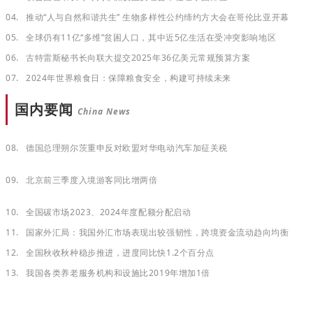
04.
推动“人与自然和谐共生” 生物多样性公约缔约方大会在哥伦比亚开幕
05.
全球仍有11亿“多维”贫困人口，其中近5亿生活在受冲突影响地区
06.
古特雷斯秘书长向联大提交2025年36亿美元常规预算方案
07.
2024年世界粮食日：保障粮食安全，构建可持续未来
国内要闻
China News
08.
德国总理朔尔茨重申反对欧盟对华电动汽车加征关税
09.
北京前三季度入境游客同比增两倍
10.
全国碳市场2023、2024年度配额分配启动
11.
国家外汇局：我国外汇市场表现出较强韧性，跨境资金流动趋向均衡
12.
全国秋收秋种稳步推进，进度同比快1.2个百分点
13.
我国各类养老服务机构和设施比2019年增加1倍