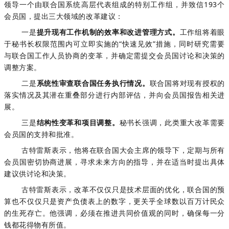
领导一个由联合国系统高层代表组成的特别工作组，并致信193个
会员国，提出三大领域的改革建议：
一是
提升现有工作机制的效率和改进管理方式。
工作组将着眼
于秘书长权限范围内可立即实施的“快速见效”措施，同时研究需要
与联合国工作人员协商的变革，并确定需提交会员国讨论和决策的
调整方案。
二是
系统性审查联合国任务执行情况。
联合国将对现有授权的
落实情况及其潜在重叠部分进行内部评估，并向会员国报告相关进
展。
三是
结构性变革和项目调整。
秘书长强调，此类重大改革需要
会员国的支持和批准。
古特雷斯表示，他将在联合国大会主席的领导下，定期与所有
会员国密切协商进展，寻求未来方向的指导，并在适当时提出具体
建议供讨论和决策。
古特雷斯表示，改革不仅仅只是技术层面的优化，联合国的预
算也不仅仅只是资产负债表上的数字，更关乎全球数以百万计民众
的生死存亡。他强调，必须在推进共同价值观的同时，确保每一分
钱都花得物有所值。