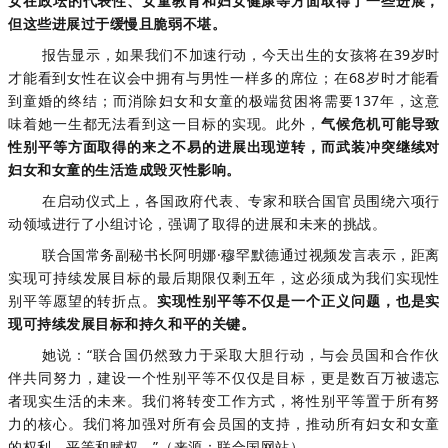
女在政坛的代表性、女童教育和妇女健康等方面取得了一些进展，
但这些进展过于缓慢且脆弱不堪。
报告显示，如果我们不加速行动，今天出生的女孩将在39岁时
才能看到女性在议会中拥有与男性一样多的席位；在68岁时才能看
到童婚的终结；而消除妇女和女童的极端贫困将需要137年，这意
味着她一生都无法看到这一目标的实现。此外，
气候危机可能导致
性别平等方面取得的来之不易的进展出现逆转，而武装冲突继续对
妇女和女童的生活造成毁灭性影响。
在启动仪式上，各国政府代表、专家和联合国官员围绕六项行
动领域进行了小组讨论，强调了取得的进展和未来的挑战。
联合国常务副秘书长阿明娜·穆罕默德通过视频发言表示，距离
实现可持续发展目标的最后期限仅剩五年，这必须成为我们实现性
别平等愿望的转折点。
实现性别平等不仅是一个正义问题，也是实
现可持续发展目标和持久和平的关键。
她说：“联合国仍然致力于采取大胆行动，与会员国和合作伙
伴共同努力，建设一个性别平等不仅仅是目标，更是数百万被遗忘
者现实生活的未来。我们将转变工作方式，将性别平等置于所有努
力的核心。我们将加强对所有会员国的支持，推动所有妇女和女童
的权利、平等和赋权。”（来源：联合国网站）