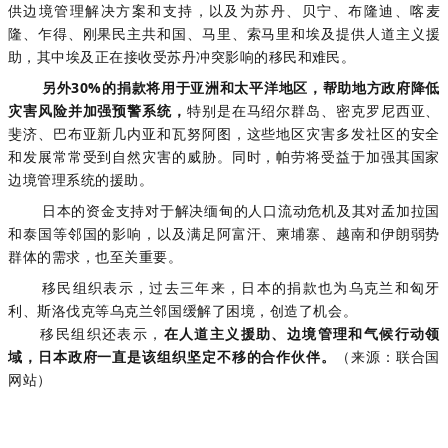
供边境管理解决方案和支持，以及为苏丹、贝宁、布隆迪、喀麦
隆、乍得、刚果民主共和国、马里、索马里和埃及提供人道主义援
助，其中埃及正在接收受苏丹冲突影响的移民和难民。
另外30%的捐款将用于亚洲和太平洋地区，帮助地方政府降低
灾害风险并加强预警系统，
特别是在马绍尔群岛、密克罗尼西亚、
斐济、巴布亚新几内亚和瓦努阿图，这些地区灾害多发社区的安全
和发展常常受到自然灾害的威胁。同时，帕劳将受益于加强其国家
边境管理系统的援助。
日本的资金支持对于解决缅甸的人口流动危机及其对孟加拉国
和泰国等邻国的影响，以及满足阿富汗、柬埔寨、越南和伊朗弱势
群体的需求，也至关重要。
移民组织表示，过去三年来，日本的捐款也为乌克兰和匈牙
利、斯洛伐克等乌克兰邻国缓解了困境，创造了机会。
移民组织还表示，
在人道主义援助、边境管理和气候行动领
域，日本政府一直是该组织坚定不移的合作伙伴。
（来源：联合国
网站）