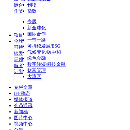
刊物
际合
指数
作奖
专题
新全球化
国际合作
项目
一带一路
全球
可持续发展/ESG
可持
气候变化/碳中和
续发
绿色金融
展领
数字经济/科技金融
航者
财富管理
计划
大湾区
专栏文章
IFF动态
媒体报道
会员通讯
新闻稿
图片中心
视频中心
公告