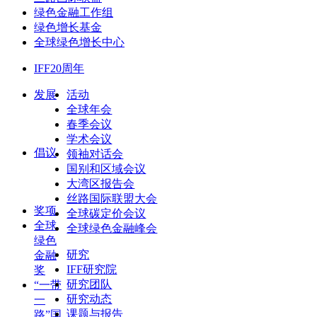
绿色金融工作组
绿色增长基金
全球绿色增长中心
IFF20周年
发展
活动
全球年会
春季会议
学术会议
倡议
领袖对话会
国别和区域会议
大湾区报告会
丝路国际联盟大会
奖项
全球碳定价会议
全球
全球绿色金融峰会
绿色
研究
金融
IFF研究院
奖
研究团队
“一带
研究动态
一
课题与报告
路”国