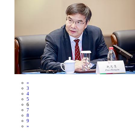
«
3
4
5
6
7
8
9
»