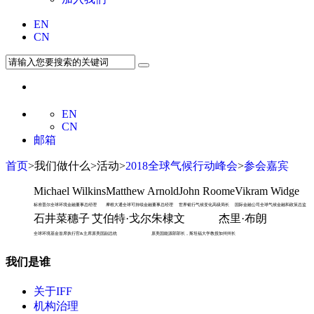
EN
CN
EN
CN
邮箱
首页
>我们做什么>活动>
2018全球气候行动峰会
>
参会嘉宾
Michael Wilkins
Matthew Arnold
John Roome
Vikram Widge
标准普尔全球环境金融董事总经理
摩根大通全球可持续金融董事总经理
世界银行气候变化高级局长
国际金融公司全球气候金融和政策总监
石井菜穗子
艾伯特·戈尔
朱棣文
杰里·布朗
全球环境基金首席执行官&主席
原美国副总统
原美国能源部部长，斯坦福大学教授
加州州长
我们是谁
关于IFF
机构治理