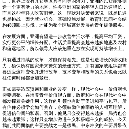
口，世界上没有其它地区具有同等的潜力，亚洲的民众能够创
造一个更有活力的地区。许多亚洲国家的年轻人口迅速增长，
而且这些年轻人吃苦耐劳。这一现状对决策者来说，既是机遇
也是挑战，因为就业机会、基础设施发展、教育和民间社会结
构必须跟上步伐，才能为整个区域蓬勃发展的青年提供服务。
在发展方面，亚洲有望进一步改善生活水平，提高平均工资，
实行更公平的增长分配。生活质量提高会越来越多地惠及农村
和偏远地区，所以领导人应该把重点放在实现可持续增长上。
只有通过持续的改革，才能保持领先。这是创造增长的吸收能
力，确保所有国家未来繁荣的最佳方式。所有国家或组织都需
要适应这种变化并进行改革，技术变革和改革的关系也会比以
往任何时候都更加紧密。
正如需要适应贸易和商业的改变一样，现代社会中，价值观也
需要调整。在培养青年价值观方面，政府和社会在现代社会中
都发挥着关键作用，这样的引领也有助于促进和平与包容。所
有信仰必须学会如何共存，必须鼓励信仰宗教的人相互理解，
促进信仰间的和谐。否则，偏见只会变得越来越多，局势也会
越来越紧张；这样只会增加激进主义和极端主义的威胁。今天
我们共同面临的主要挑战之一是移民。中东冲突的主要后果依