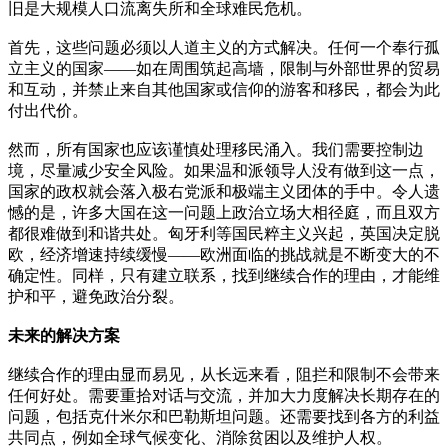
旧是大规模人口流离失所和全球难民危机。
首先，这些问题必须以人道主义的方式解决。任何一个奉行孤
立主义的国家——如在周围筑起高墙，限制与外部世界的贸易
和互动，并禁止来自其他国家或信仰的游客和移民，都会为此
付出代价。
然而，所有国家也应该谨慎处理移民涌入。我们需要控制边
境，尽量减少安全风险。如果温和派领导人没有做到这一点，
国家的政权就会落入极右党派和极端主义团体的手中。令人遗
憾的是，许多大国在这一问题上政治立场大相径庭，而且双方
都很难做到和谐共处。匈牙利等国民粹主义兴起，英国决定脱
欧，经济增速持续缓慢——欧洲面临的挑战就是不断变大的不
确定性。同样，只有建立联系，找到继续合作的理由，才能维
护和平，避免政治分裂。
未来的解决方案
继续合作的理由显而易见，从长远来看，阻拦和限制不会带来
任何好处。需要重拾对话与交流，并加大力度解决长期存在的
问题，包括克什米尔和巴勒斯坦问题。还需要找到各方的利益
共同点，例如全球气候变化、消除贫困以及维护人权。