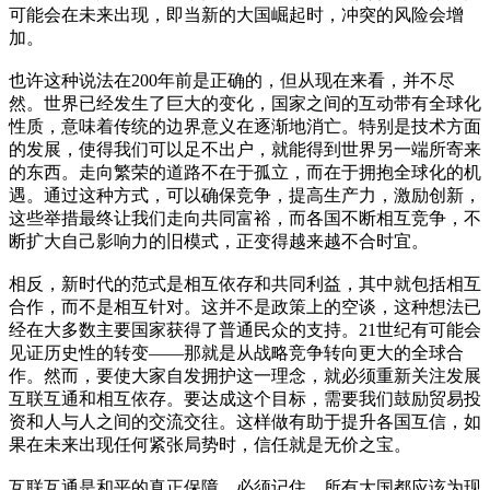
可能会在未来出现，即当新的大国崛起时，冲突的风险会增
加。
也许这种说法在200年前是正确的，但从现在来看，并不尽
然。世界已经发生了巨大的变化，国家之间的互动带有全球化
性质，意味着传统的边界意义在逐渐地消亡。特别是技术方面
的发展，使得我们可以足不出户，就能得到世界另一端所寄来
的东西。走向繁荣的道路不在于孤立，而在于拥抱全球化的机
遇。通过这种方式，可以确保竞争，提高生产力，激励创新，
这些举措最终让我们走向共同富裕，而各国不断相互竞争，不
断扩大自己影响力的旧模式，正变得越来越不合时宜。
相反，新时代的范式是相互依存和共同利益，其中就包括相互
合作，而不是相互针对。这并不是政策上的空谈，这种想法已
经在大多数主要国家获得了普通民众的支持。21世纪有可能会
见证历史性的转变——那就是从战略竞争转向更大的全球合
作。然而，要使大家自发拥护这一理念，就必须重新关注发展
互联互通和相互依存。要达成这个目标，需要我们鼓励贸易投
资和人与人之间的交流交往。这样做有助于提升各国互信，如
果在未来出现任何紧张局势时，信任就是无价之宝。
互联互通是和平的真正保障。必须记住，所有大国都应该为现