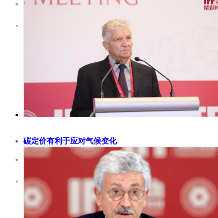
2018-11-30
国家外汇管理局副局长陆磊认为自 1978 年来，金融结构改革和
中国金融服务业持续健康发展， 但法人治理变革任重道远。 金
心作用主要通过两条渠道体现。一条是宏观渠道，主要体现在需
货币、信贷、外汇政策毫无疑问会对经济增长、物价等产生影响
是微观渠道，金融市场配置金融资源，也就是供给侧。改革的复
往体现于必须在需求和供给两条...
碳定价有利于应对气候变化
2018-11-30
国际金融论坛（IFF）副主席、欧洲50国集团主席、法国前财政
德蒙·阿尔方戴利（Edmond Alphandéry）认为，应通过碳定价
碳排放交易体系，较高且具有可预测性的定价有利于应对气候变
战。 2018年10月中国官方发布的一份详实的公开文件，描绘了“