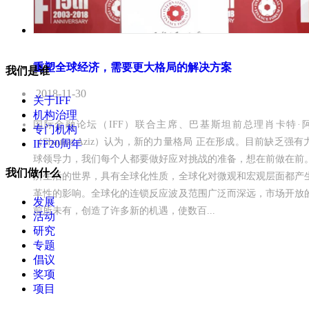
重塑全球经济，需要更大格局的解决方案
我们是谁
2018-11-30
关于IFF
机构治理
国际金融论坛（IFF）联合主席、巴基斯坦前总理肖卡特·
专门机构
（Shaukat Aziz）认为，新的力量格局 正在形成。目前缺乏强
IFF20周年
球领导力，我们每个人都要做好应对挑战的准备，想在前做在前
我们做什么
所生活的世界，具有全球化性质，全球化对微观和宏观层面都产
革性的影响。全球化的连锁反应波及范围广泛而深远，市场开放
发展
前所未有，创造了许多新的机遇，使数百...
活动
研究
专题
倡议
奖项
项目