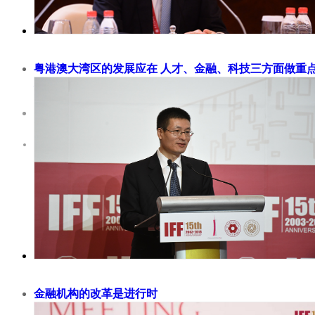
粤港澳大湾区的发展应在 人才、金融、科技三方面做重
作
2018-11-30
国际金融论坛（IFF）副主席、香港特别行政区原财长梁锦松认
区拥有独特的地理优势以及创新发展的决心，有望比肩纽约、旧
东京三大湾区。 2002年，我曾向香港第一任行政长官董建华先
两项工程建设：1）推动从香港到澳门、珠海的新建大桥项目；2
从香港到广州的高铁，实现从香港 CBD 到广州 CBD 一小时出
议获得了董建华先生的肯定，并纳入他...
金融机构的改革是进行时