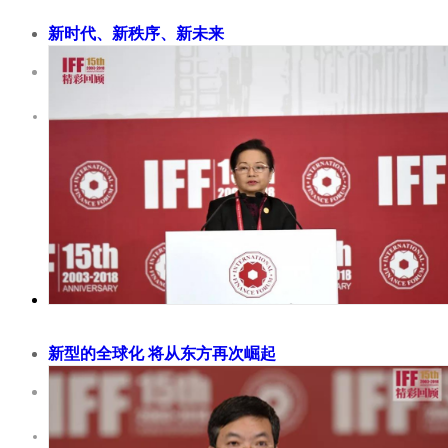
新时代、新秩序、新未来
2018-11-30
国际金融论坛（IFF）联合主席、欧盟委员会前主席、葡萄牙前
前外长若泽·曼努埃尔·杜朗·巴罗 佐（José Manuel Durão Barro
为，国际社会要作出选择，是构建一个以规则为基准的多边、
公正的竞争环境，还是陷入民粹主义和乱战之中。我们所处的时
个特殊的时代。虽然全球化不是全新的概念，但是新一轮全球化
之广、强度之大...
新型的全球化 将从东方再次崛起
2018-11-30
国际金融论坛（IFF）理事、菲律宾众议院众议长、前总统格洛