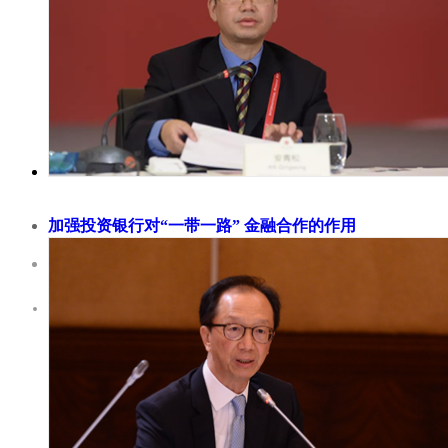
卡帕加尔阿罗约（GloriaMacapagal Arroyo）认为，古代的丝绸
了全球化的雏形，现在中国也将成为新秩序的开创者和领导者。
历史学家霍普金斯认为，全球化的历史可追溯到2000 年前汉朝
之路。后殖民时代的全球化的第一个分水岭事件是 1944 年的布
林会议，该会议...
加强投资银行对“一带一路” 金融合作的作用
2018-11-30
中国证券业协会党委书记、执行副会长安青松认为，在规模和国
平上，中国投行仍落后于一流的国际从业者。但大湾区独特的发
能促进它们的实力不断增强。 党的十九大报告提出，支持香港
融入国家发展大局，以粤港澳大湾区建设、粤港澳合作、泛珠三
合作等为重点，全面推进内地同香港、澳门互利合作。共建粤港
区国际金融合作枢纽，是落实党...