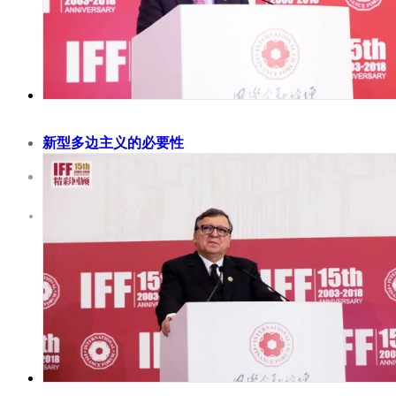
新型多边主义的必要性
2018-11-30
国际金融论坛（IFF）联合主席、韩国前总理、第 56 届联合国大
韩升洙（Han Seung-soo）认为，全球化让世界更富裕，联系更
同时也导致了不平等、气候变化、恐怖主义以及民粹主义和贸易
义在发达国家抬头。 全球化的发展绝非一日之功，而是在长时
累之中形成的。经过长年累月的发展，全球化于 19 世纪末 成为
系的一个决定性特征。交通...