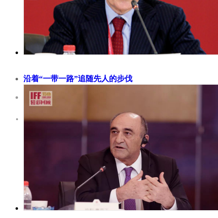
源转型的新时代”。《中国可再生能源展望2018》（CREO201
以“十...
沿着“一带一路”追随先人的步伐
2018-11-30
意大利前总理马西莫达莱马（Massimo DAlema）认为先人马可
然历经艰难险阻、长途跋涉，才从中国返回欧洲，但此举促进了
合作与融合。 自习主席在2013年发起一带一路倡议以来，已经
年时间。这项倡议正在改变全球现状，也推动了相关国家的经济
发展。 2017年5月，来自140个国家和80个国际组织的高级代表
一带一路国际合作高峰论坛...