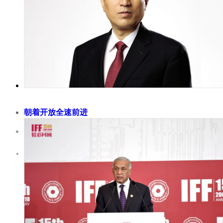
高，也更容易受到溢出风险的影响——金融传染和波动性。随着
币政策常态化，墨西哥银行副行长哈维尔·古兹曼·卡拉费尔 （Jav
Guzman Calafell）认为合作是通往前进的道路。2017年至2018
资本源源不断流向新兴市场经济体；然而自2018年4月以来，资
而开始外流。...
朝着开放全速前进
2018-11-30
世界经济已经具备了实现大跃进的技术，但需求尚未出现。国家
行行长郑之杰认为中国将为下一阶段的全球化设定基调，并阐述
国家开发银行在深化改革和高质量发展方面可以发挥的作用。 
经济全球化大潮不断向前，世界正在经历新一轮大发展、大变革
整。经济全球化是社会生产力发展的必然结果，以及资本、商品
力等要素流动的客观要求。在过...