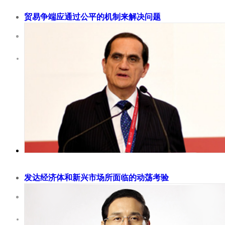
贸易争端应通过公平的机制来解决问题
2018-11-30
乔治·布什中美关系基金会主席特别顾问哈利·赛亚丁（Harley Seye
呼吁建立新机制调解外国投资企业与当地政府的矛盾，重视外资
中国发展的贡献。有一种流行观点认为美国90%的工作机会都流
国，认为中美贸易逆差正在扼杀美国经济，而美国消费者都觉得
部分的钱都花在了中国制造的商品上，但实际上这种想法是有偏
现在我想根据美联储的研究报告谈...
发达经济体和新兴市场所面临的动荡考验
2018-11-30
在全球化过程中，发达经济体和新兴市场经济体之间的一体化