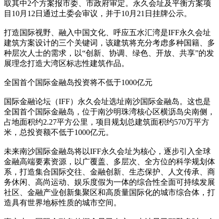
取其中2个方案报市委、市政府审定。永久会址及平衡方案项
目10月12日通过土委会审议，并于10月21日挂牌公示。
打造国际视野、融入中国文化、呼应五水汇湾是IFF永久会址
建筑方案设计的三个关键词，该建筑将充分考虑多种国籍、多
种层次人士的需求，以“创新、协调、绿色、开放、共享”的发
展理念打造大湾区标志性建筑作品。
全国首个国际金融岛投资将不低于1000亿元
国际金融论坛（IFF）永久会址选址南沙国际金融岛。这也是
全国首个国际金融岛，位于南沙明珠湾核心区横沥岛尖南侧，
占地面积约2.27平方公里，项目规划总建筑面积约570万平方
米，总投资额不低于1000亿元。
未来南沙国际金融岛将以IFF永久会址为核心，逐步引入全球
金融高端要素资源，以广覆盖、多层次、全方位的科学规划体
系，打造集合国际交往、金融创新、生态保护、人文传承、商
务休闲、高尚运动、娱乐度假为一体的综合性全面可持续发展
社区、金融产业创新集聚区和高质量国际化的城市综合体，打
造具有世界地标性质的城市空间。