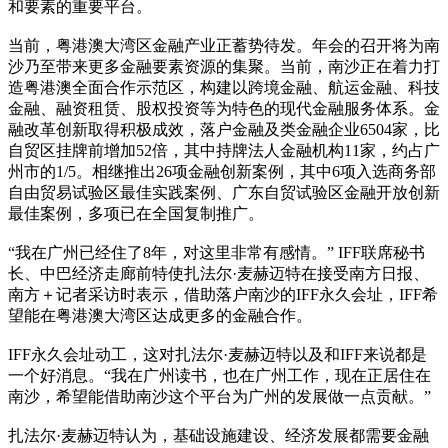
和要素的重要平台。
当前，粤港澳大湾区金融产业正蓄势待发。年会的召开将为南
沙乃至带来更多金融要素资源的集聚。当前，南沙正在着力打
造粤港澳全面合作示范区，构建以跨境金融、航运金融、科技
金融、融资租赁、股权投资等为特色的现代金融服务体系。金
融改革创新取得积极成效，落户金融及类金融企业6504家，比
自贸区挂牌前增加52倍，其中持牌法人金融机构11家，约占广
州市的1/5。相继推出26项金融创新案例，其中6项入选商务部
自由贸易试验区最佳实践案例、广东自贸试验区金融开放创新
最佳案例，多项已在全国复制推广。
“我在广州已经住了8年，对这里非常有感情。” IFF联席秘书
长、中巴经济走廊前特使扎法尔·麦赫迈特在接受南方日报、
南方＋记者采访时表示，借助落户南沙的IFF永久会址，IFF希
望能在粤港澳大湾区达成更多的金融合作。
IFF永久会址动工，这对扎法尔·麦赫迈特以及和IFF来说都是
一个好消息。“我在广州读书，也在广州工作，现在正居住在
南沙，希望能借助南沙这个平台为广州的发展做一点贡献。”
扎法尔·麦赫迈特认为，基础设施建设、经济发展都需要金融