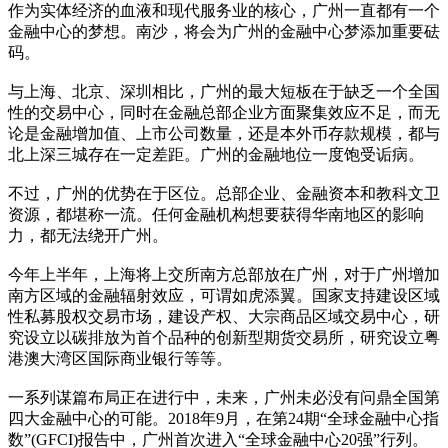
作为实体经济的血液和现代服务业的核心，广州一直都有一个
金融中心的梦想。南沙，将会为广州的金融中心梦添加重要砝
码。
与上海、北京、深圳相比，广州的最大短板在于缺乏一个全国
性的交易中心，同时在金融总部企业方面聚集效应不足，而无
论是金融增加值、上市公司数量，还是本外币存款规模，都与
北上深三城存在一定差距。广州的金融地位一度饱受诟病。
不过，广州的优势在于区位。总部企业、金融资本和教科文卫
资源，都堪称一流。任何金融机构想要获得华南地区的影响
力，都无法绕开广州。
今年上半年，上海将上交所南方总部放在广州，对于广州增加
南方区域的金融辐射效应，可谓如虎添翼。国家支持建设区域
性私募股权交易市场，建设产权、大宗商品区域交易中心，研
究设立以碳排放为首个品种的创新型期货交易所，研究设立粤
港澳大湾区国际商业银行等等。
一系列谋篇布局正在进行中，未来，广州未必没有问鼎全国第
四大金融中心的可能。2018年9月，在第24期“全球金融中心指
数”(GFCI)报告中，广州首次进入“全球金融中心20强”行列。