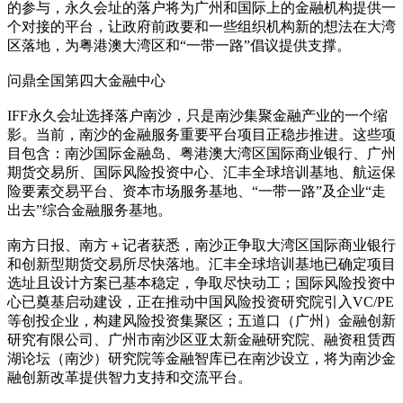
的参与，永久会址的落户将为广州和国际上的金融机构提供一
个对接的平台，让政府前政要和一些组织机构新的想法在大湾
区落地，为粤港澳大湾区和“一带一路”倡议提供支撑。
问鼎全国第四大金融中心
IFF永久会址选择落户南沙，只是南沙集聚金融产业的一个缩
影。当前，南沙的金融服务重要平台项目正稳步推进。这些项
目包含：南沙国际金融岛、粤港澳大湾区国际商业银行、广州
期货交易所、国际风险投资中心、汇丰全球培训基地、航运保
险要素交易平台、资本市场服务基地、“一带一路”及企业“走
出去”综合金融服务基地。
南方日报、南方＋记者获悉，南沙正争取大湾区国际商业银行
和创新型期货交易所尽快落地。汇丰全球培训基地已确定项目
选址且设计方案已基本稳定，争取尽快动工；国际风险投资中
心已奠基启动建设，正在推动中国风险投资研究院引入VC/PE
等创投企业，构建风险投资集聚区；五道口（广州）金融创新
研究有限公司、广州市南沙区亚太新金融研究院、融资租赁西
湖论坛（南沙）研究院等金融智库已在南沙设立，将为南沙金
融创新改革提供智力支持和交流平台。