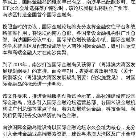
事实上，国际金融岛的概念早已有之，南沙早已酝酿多时。在
IFF永久会址选择落户南沙时，该论坛就提出将联合广州市、
南沙区打造全国首个国际金融岛。
按照当时的协议，国际金融论坛将充分发挥金融交往平台和战
略智库作用，将论坛的南方总部、各国常设金融机构驻广州总
部、南沙国际会议中心、国际绿色增长基金小镇、国际金融学
院学术智库区及配套设施等导入南沙国际金融岛，吸引国际资
本和高端金融人才在南沙集聚。
到了2019年，南沙打造国际金融岛又获得了《粤港澳大湾区发
展规划纲要》的支持。而今年7月，省委和省政府印发《关于
贯彻落实〈粤港澳大湾区发展规划纲要〉的实施意见》。对国
际金融岛的概念进一步明晰。
该文件要求，推进金融服务创新试验示范，高标准建设南沙国
际金融岛，逐步引入国际金融论坛运营总部、各国常设金融机
构驻广州总部等重点平台。着力发展航运金融、科技金融、融
资租赁等服务实体经济的特色金融。
南沙国际金融岛建设将以国际金融论坛永久会址为核心，充分
引入全球金融业高端要素资源，建设粤港澳大湾区及广州全球