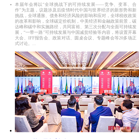
本届年会将以“全球挑战下的可持续发展——竞争、变革、合
作”为主题，议题涉及后疫情时代中国与世界经济的新形势和新
挑战，全球通胀、债务和经济风险的影响和应对，全球税收政策
的改革和影响，全球碳定价机制，中美经济和金融政策前景，碳
达峰和碳中和实施路径，共同富裕、第三次分配与全面可持续发
展，“一带一路”可持续发展与中国减贫经验等内容，将设置开幕
大会、IFF报告会、政策对话、圆桌会议、专题峰会等20多场正
式讨论。...