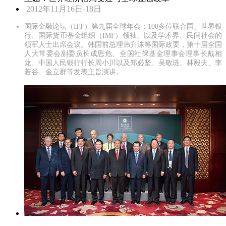
2012年11月16日-18日
国际金融论坛（IFF）第九届全球年会：100多位联合国、世界银
行、国际货币基金组织（IMF）领袖、以及学术界、民间社会的
领军人士出席会议。韩国前总理韩升洙等国际政要，第十届全国
人大常委会副委员长成思危、全国社保基金理事会理事长戴相
龙、中国人民银行行长周小川以及郑必坚、吴敬琏、林毅夫、李
若谷、金立群等发表主旨演讲。...