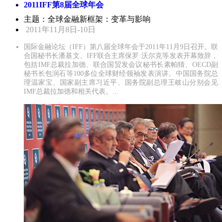
2011IFF第8届全球年会
主题：全球金融新框架：变革与影响
2011年11月8日-10日
国际金融论坛（IFF）第八届全球年会于2011年11月9日召开。联
合国秘书长潘基文、IFF联合主席保罗·沃尔克等发表开幕致辞，
包括IMF总裁拉加德、联合国贸发会议秘书长素帕猜、OECD副
秘书长包润石等100多位全球财经领袖发表演讲。中国国务院总
理温家宝、国家副主席习近平、国务院副总理王岐山分别会见
IMF总裁拉加德和相关代表。...