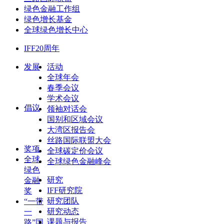
绿色金融工作组
绿色增长基金
全球绿色增长中心
IFF20周年
发展
活动
全球年会
春季会议
学术会议
倡议
领袖对话会
国别和区域会议
大湾区报告会
丝路国际联盟大会
奖项
全球碳定价会议
全球
全球绿色金融峰会
绿色
研究
金融
IFF研究院
奖
研究团队
“一带
研究动态
一
课题与报告
路”国