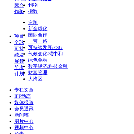
刊物
际合
指数
作奖
专题
新全球化
国际合作
项目
一带一路
全球
可持续发展/ESG
可持
气候变化/碳中和
续发
绿色金融
展领
数字经济/科技金融
航者
财富管理
计划
大湾区
专栏文章
IFF动态
媒体报道
会员通讯
新闻稿
图片中心
视频中心
公告