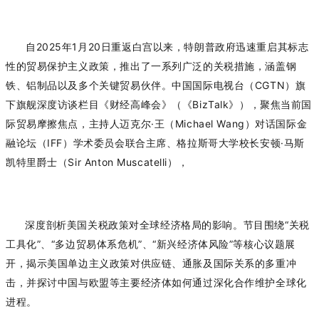
自
2025
年
1
月
20
日重返白宫以来，特朗普政府迅速重启其标志
性的贸易保护主义政策，推出了一系列广泛的关税措施，涵盖钢
铁、铝制品以及多个关键贸易伙伴。中国国际电视台（
CGTN
）旗
下旗舰深度访谈栏目《财经高峰会》（《
BizTalk
》），聚焦当前国
际贸易摩擦焦点，主持人迈克尔
·
王（
Michael Wang
）
对话国际金
融论坛（
IFF
）学术委员会联合主席、格拉斯哥大学校长安顿
·
马斯
凯特里爵士（
Sir
Anton Muscatelli
），
深度剖析美国关税政策对全球经济格局的影响。节目围绕
“
关税
工具化
”
、
“
多边贸易体系危机
”
、
“
新兴经济体风险
”
等核心议题展
开，揭示美国单边主义政策对供应链、通胀及国际关系的多重冲
击，并探讨中国与欧盟等主要经济体如何通过深化合作维护全球化
进程。