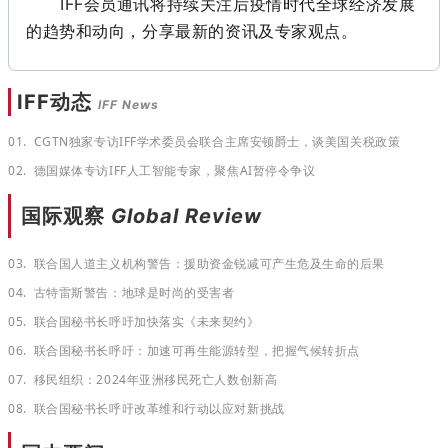
IFF会员通讯将持续
关注后疫情时代全球经济发展
的趋势和动向，分享最新的资讯及专家观点。
IFF动态
IFF News
01.
CGTN独家专访IFF学术委员会联合主席安顿爵士，谈美国关税政策
02. 德国媒体专访IFF人工智能专家，聚焦AI暂停令争议
国际观察
Global Review
03. 联合国人道
主义
机构警告：援助资金锐减可产生危及生命的后果
04. 古特雷斯警告：地球是时尚的受害者
05. 联合国秘书长呼吁加快落实《未来契约》
06. 联合国秘书长呼吁：加速可再生能源转型，把握气候转折点
07. 移民组织：
2024年亚洲移民死亡人数创新高
08. 联合国秘书长呼吁改革维和行动以应对新挑战