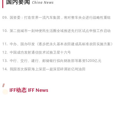
国内要闻
China News
09.
国资委：打造世界一流汽车集团，将对整车央企进行战略性重组
10. 第二批城市一刻钟便民生活圈全域推进先行区试点申报工作启动
11. 中办、国办印发《逐步把永久基本农田建成高标准农田实施方案》
12. 中国成功发射通信技术试验卫星十六号
13. 中行、交行、建行、邮储银行拟向财政部等募资
5200亿元
14. 我国首次探获海上深层
—超深层碎屑岩亿吨油田
//
IFF动态 IFF News