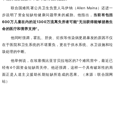
联合国难民署公共卫生负责人马伊纳（
Allen Maina）还进一
步说明了资金短缺给健康问题带来的威胁。他指出，
当前有包括
600万儿童在内的近1300万流离失所者可能"无法获得能够拯救生
命的医疗和营养支持"。
他同时强调，霍乱、肝炎、疟疾等传染病更易暴发的原因不仅
在于医院和卫生系统的不堪重负，更在于供水系统、水卫设施和垃
圾处理的中断。
他举例说，在埃塞俄比亚甘贝拉地区的
7个难民营中，最近已
经有4个因资金短缺而关停。他还强调，这样一个具有破坏性的局
面正是人道
主义
援助长期短缺所造成的恶果。
（来源：
联合国网
站
）