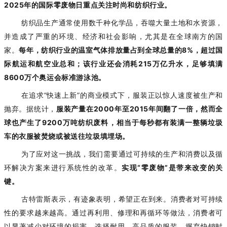
2025年的国际零废物日重点关注时尚和纺织行业。
纺织品生产通常使用数千种化学品，吞噬大量土地和水资源，
并造成了严重的环境、经济和社会影响，尤其是在全球南方的国
家。
每年，
纺织行业的温室气体排放量占到全球总量的
8%，超过国
际航运和航空业总和；该行业还会消耗215万亿升水，足够填满
8600万个奥运会标准游泳池。
在追求
“快速上新”的商业模式下，服装正以惊人速度被生产和
抛弃。据统计，
服装产量在2000年至2015年间翻了一倍，然而
全
球也产生了
9200万吨纺织废料，相当于每秒都有装满一整辆垃圾
车的衣服被焚烧或被送往垃圾填埋场。
为了应对这一挑战，我们需要通过可持续的生产和消费以及循
环解决方案来进行系统性的改革。
实现
“零废物”是带来改变的关
键。
古特雷斯表示，有迹象表明，希望正在到来。消费者对可持续
性的要求越来越高。通过再利用、修理和再循环等做法，消费者可
以显著减少
对
环境的损害。选择耐用、高品质的服装，摒弃快销时