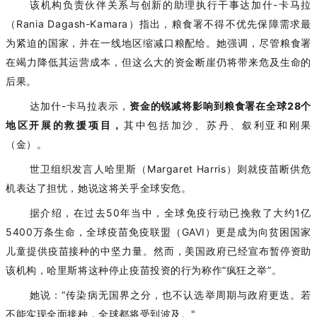
该机构负责伙伴关系与创新的助理执行干事达加什
-卡马拉
（Rania Dagash-Kamara）指出，粮食署不得不优先保障需求最
为紧迫的国家，并在一线地区缩减口粮配给。她强调，尽管粮食署
在竭力降低其运营成本，但这么大的资金断崖仍将带来危及生命的
后果。
达加什
-卡马拉表示，
资金的锐减将影响到粮食署在全球
28个
地区开展的救援项目，
其中包括加沙、苏丹、叙利亚和刚果
（金）。
世卫组织发言人哈里斯（
Margaret Harris）则就疫苗断供危
机表达了担忧，她说这将关乎全球安危。
据介绍，在过去
50年当中，全球免疫行动已挽救了大约1亿
5400万条生命，全球疫苗免疫联盟（GAVI）更是成为向贫困国家
儿童提供疫苗接种的中坚力量。然而，美国政府已经宣布暂停资助
该机构，哈里斯将这种停止疫苗投资的行为称作“疯狂之举”。
她说：
“传染病无国界之分，也不认选举周期与政府更迭。若
不能实现全面接种，全球都将受到波及。"