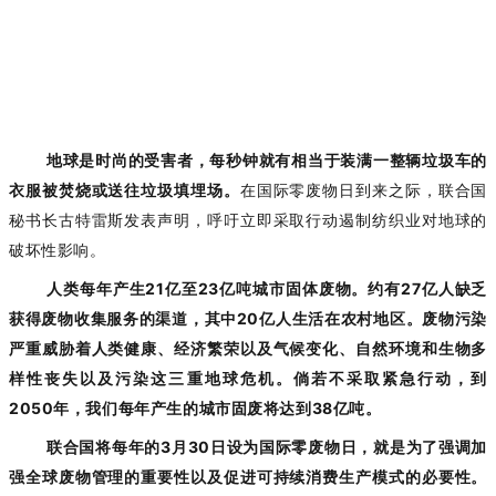
地球是时尚的受害者，每秒钟就有相当于装满一整辆垃圾车的
衣服被焚烧或送往垃圾填埋场。
在
国际零废物日
到来之际，联合国
秘书长古特雷斯发表声明，呼吁
立即采取行动遏制纺织业对地球的
破坏性影响。
人类每年产生
21亿至23亿吨城市固体废物。约有27亿人缺乏
获得废物收集服务的渠道，其中20亿人生活在农村地区。
废物污染
严重威胁着人类健康、经济繁荣以及气候变化、自然环境和生物多
样性丧失以及污染这三重地球危机。倘若不采取紧急行动，
到
2050年，我们每年产生的城市固废将达到38亿吨。
联合国将每年的
3月30日设为国际零废物日，就是为了强调加
强全球废物管理的重要性以及促进可持续消费生产模式的必要性。